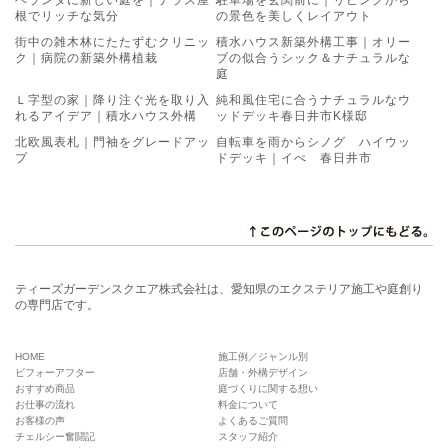
ベランダに新しい庭を｜テラス屋
駐車場を玄関前に｜リビングから
根でリッチな気分
の景色を美しくレイアウト
街中の雑木林にたたずむクリニッ
積水ハウス新築外構工事｜オリー
ク｜病院の新築外構植栽
ブの似合うシック＆ナチュラルな
庭
Ｌ字型の家｜降り注ぐ光を取り入
純和風住宅に合うナチュラルなウ
れるアイデア｜積水ハウス外構
ッドデッキ春日井市K様邸
北欧風表札｜門袖をグレードアッ
自転車を雨からシノグ ハイウッ
プ
ドデッキ｜イぺ 春日井市
ティーズガーデンスクエア株式会社は、愛知県のエクステリア施工や庭創り
の専門店です。
HOME
施工例／ジャンル別
ビフォーアフター
店舗・外構デザイン
おすすめ商品
庭づくりに関する想い
お仕事の流れ
料金について
お客様の声
よくあるご質問
チェルシー奮闘記
スタッフ紹介