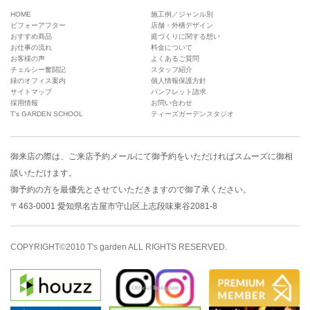
HOME
施工例／ジャンル別
ビフォーアフター
店舗・外構デザイン
おすすめ商品
庭づくりに関する想い
お仕事の流れ
料金について
お客様の声
よくあるご質問
チェルシー奮闘記
スタッフ紹介
緑のオフィス案内
個人情報保護方針
サイトマップ
パンフレット請求
採用情報
お問い合わせ
T’s GARDEN SCHOOL
ティーズガーデンスタジオ
御来店の際は、
ご来店予約メール
にて御予約をいただければスムーズに御相
談いただけます。
御予約の方を最優先とさせていただきますので御了承ください。
〒463-0001 愛知県名古屋市守山区上志段味東谷2081-8
COPYRIGHT©2010 T's garden ALL RIGHTS RESERVED.