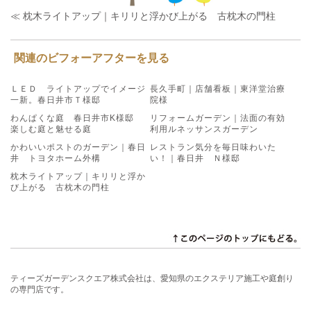
≪ 枕木ライトアップ｜キリリと浮かび上がる 古枕木の門柱
関連のビフォーアフターを見る
ＬＥＤ ライトアップでイメージ
長久手町｜店舗看板｜東洋堂治療
一新。春日井市Ｔ様邸
院様
わんぱくな庭 春日井市K様邸
リフォームガーデン｜法面の有効
楽しむ庭と魅せる庭
利用ルネッサンスガーデン
かわいいポストのガーデン｜春日
レストラン気分を毎日味わいた
井 トヨタホーム外構
い！｜春日井 Ｎ様邸
枕木ライトアップ｜キリリと浮か
び上がる 古枕木の門柱
ティーズガーデンスクエア株式会社は、愛知県のエクステリア施工や庭創り
の専門店です。