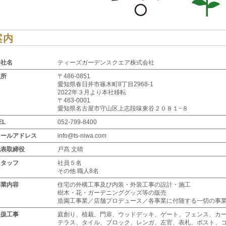
案内
会社名
ティーズガーデンスクエア株式会社
住所
〒486-0851
愛知県春日井市篠木町8丁目2968-1
2022年３月より本社移転
〒463-0001
愛知県名古屋市守山区上志段味東谷２０８１−８
EL
052-799-8400
メールアドレス
info@ts-niwa.com
代表取締役
戸髙 文晴
スタッフ
社員５名
その他 職人8名
事業内容
住宅の外構工事及び内装・外装工事の設計・施工
樹木・花・ガーデニンググッズ等の販売
造園工事業／店舗プロデュース／各事業に付随する一切の事
取扱工事
庭創り、植栽、門扉、ウッドデッキ、ゲート、フェンス、カ
テラス、タイル、ブロック、レンガ、左官、表札、ポスト、