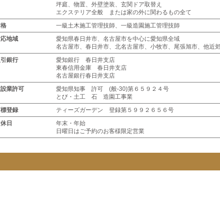
坪庭、物置、外壁塗装、玄関ドア取替え
エクステリア全般 または家の外に関わるもの全て
資格
一級土木施工管理技師、一級造園施工管理技師
対応地域
愛知県春日井市、名古屋市を中心に愛知県全域
名古屋市、春日井市、北名古屋市、小牧市、尾張旭市、他近
取引銀行
愛知銀行 春日井支店
東春信用金庫 春日井支店
名古屋銀行春日井支店
建設業許可
愛知県知事 許可 (般-30)第６５９２４号
とび・土工 石 造園工事業
商標登録
ティーズガーデン 登録第５９９２６５６号
定休日
年末・年始
日曜日はご予約のお客様限定営業