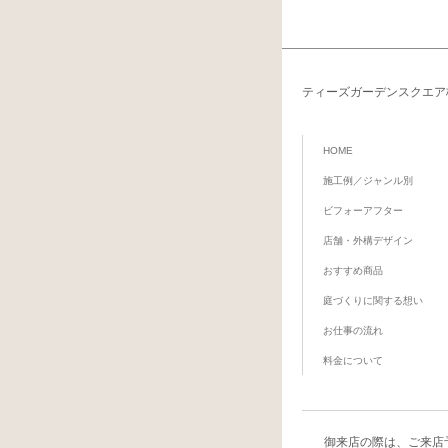
ティーズガーデンスクエア
HOME
施工例／ジャンル別
ビフォーアフター
店舗・外構デザイン
おすすめ商品
庭づくりに関する想い
お仕事の流れ
料金について
御来店の際は、
ご来店