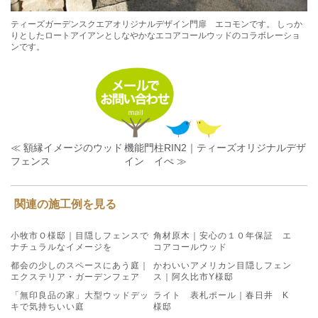
ティーズガーデンスクエアオリジナルデザイン門扉 エコモンです。 しっか
りとしたロートアイアンとしなやかなエコアコールウッドのコラボレーショ
ンです。
≪ 額縁イメージのウッド
機能門柱RIN2｜ティーズオリジナルデザ
フェンス
イン イぺ ≫
関連の施工例を見る
小牧市Ｏ様邸｜目隠しフェンスで
角材原木｜安心の１０年保証 エ
ナチュラルなイメージを
コアコールウッド
都会の少しのスペースにあう庭｜
かわいいアメリカン目隠しフェン
エクステリア・ガーデンフェア
ス｜阿久比市Y様邸
「無印良品の家」大型ウッドデッ
ライト 表札ポール｜春日井 K
キで気持ちいい庭
様邸