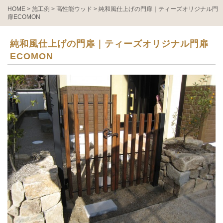
HOME
>
施工例
>
高性能ウッド
>
純和風仕上げの門扉｜ティーズオリジナル門
扉ECOMON
純和風仕上げの門扉｜ティーズオリジナル門扉
ECOMON