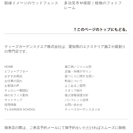
額縁イメージのウッドフェンス
多治見市Ｍ様邸｜植物のフォトフ
レーム
ティーズガーデンスクエア株式会社は、愛知県のエクステリア施工や庭創り
の専門店です。
HOME
施工例／ジャンル別
ビフォーアフター
店舗・外構デザイン
おすすめ商品
庭づくりに関する想い
お仕事の流れ
料金について
お客様の声
よくあるご質問
チェルシー奮闘記
スタッフ紹介
緑のオフィス案内
個人情報保護方針
サイトマップ
パンフレット請求
採用情報
お問い合わせ
T’s GARDEN SCHOOL
ティーズガーデンスタジオ
御来店の際は、
ご来店予約メール
にて御予約をいただければスムーズに御相