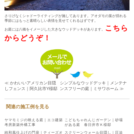
さりげなくシャドーライティングが施してあります。アオダモの葉が揺れる
季節にはもっと素晴らしい表情を見せてくれるはずです。
こちら
お庭には八橋をイメージした大きなウッドデッキがあります。
からどうぞ！
≪ かわいいアメリカン目隠
シンプルなウッドデッキ｜メンテナ
しフェンス｜阿久比市Y様邸
ンスフリーの庭｜ミサワホーム ≫
関連の施工例を見る
ヤマモミジの映える庭｜エコ建築
こどもちゃれんじガーデン｜砂場
考房新築外構工事
がある庭 春日井市Ｋ様邸
純和風仕上げの門扉｜ティーズオ
スクリーンウォール目隠し｜圧迫