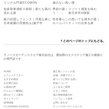
リジナル門扉ECOMON
感のない高い塀
知多郡東浦町Ｏ様邸｜新たな風の
季節の庭｜リゾート感覚を味わ
流れる庭
う・・。 春日井市H様邸
庭の目隠しフェンス｜洋風な家に
田舎暮らしの想いでを雑木の庭｜
日本庭園の雰囲気を|瀬戸市
ホームパーティーの出来る家
ティーズガーデンスクエア株式会社は、愛知県のエクステリア施工や庭創り
の専門店です。
HOME
施工例／ジャンル別
ビフォーアフター
店舗・外構デザイン
おすすめ商品
庭づくりに関する想い
お仕事の流れ
料金について
お客様の声
よくあるご質問
チェルシー奮闘記
スタッフ紹介
緑のオフィス案内
個人情報保護方針
サイトマップ
パンフレット請求
採用情報
お問い合わせ
T’s GARDEN SCHOOL
ティーズガーデンスタジオ