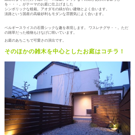
を・・・。がテーマのお庭に仕上げました
シンボリックな植栽。アオダモの緑が白い建物とよく合います。
淡路という国産の高級砂利もモダンな雰囲気によく合います。
ベルギースライスの石畳シックな趣を表現します。 ワスレナグサ・・。ただ
の雑草だった植物もけなげに咲いています。
お庭のあちこちで可愛さの演出です。
そのほかの雑木を中心としたお庭はコチラ！