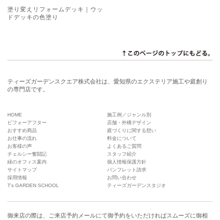
塗り変えリフォームデッキ｜ウッ
ドデッキの色塗り
ティーズガーデンスクエア株式会社は、愛知県のエクステリア施工や庭創り
の専門店です。
HOME
施工例／ジャンル別
ビフォーアフター
店舗・外構デザイン
おすすめ商品
庭づくりに関する想い
お仕事の流れ
料金について
お客様の声
よくあるご質問
チェルシー奮闘記
スタッフ紹介
緑のオフィス案内
個人情報保護方針
サイトマップ
パンフレット請求
採用情報
お問い合わせ
T’s GARDEN SCHOOL
ティーズガーデンスタジオ
御来店の際は、
ご来店予約メール
にて御予約をいただければスムーズに御相