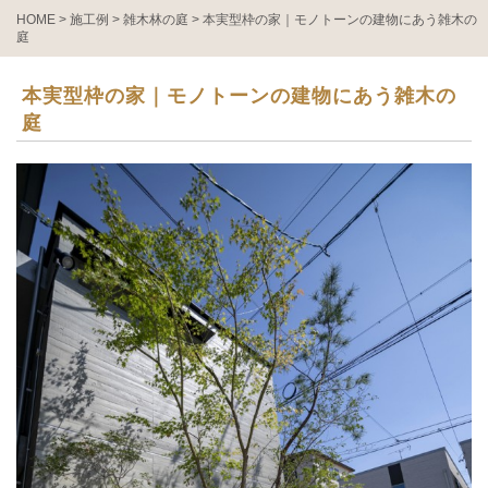
HOME
>
施工例
>
雑木林の庭
>
本実型枠の家｜モノトーンの建物にあう雑木の
庭
本実型枠の家｜モノトーンの建物にあう雑木の
庭