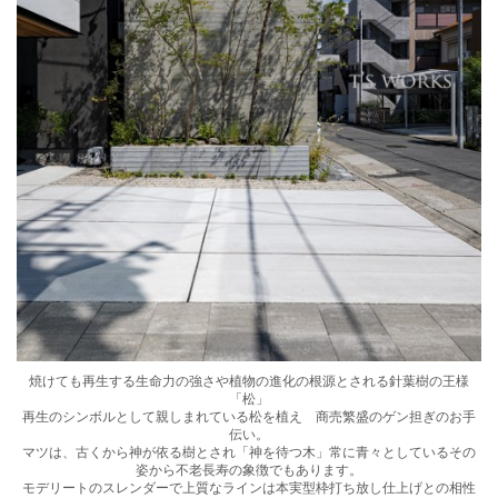
焼けても再生する生命力の強さや植物の進化の根源とされる針葉樹の王様
「松」
再生のシンボルとして親しまれている松を植え 商売繁盛のゲン担ぎのお手
伝い。
マツは、古くから神が依る樹とされ「神を待つ木」常に青々としているその
姿から不老長寿の象徴でもあります。
モデリートのスレンダーで上質なラインは本実型枠打ち放し仕上げとの相性