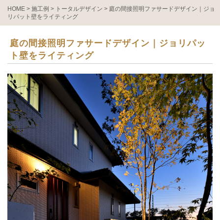
HOME
>
施工例
>
トータルデザイン
>
庭の間接照明ファサードデザイン｜ジョ
リパット壁をライティング
庭の間接照明ファサードデザイン｜ジョリパッ
ト壁をライティング