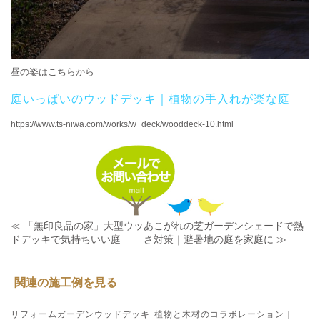
昼の姿はこちらから
庭いっぱいのウッドデッキ｜植物の手入れが楽な庭
https://www.ts-niwa.com/works/w_deck/wooddeck-10.html
≪ 「無印良品の家」大型ウッ
あこがれの芝ガーデンシェードで熱
ドデッキで気持ちいい庭
さ対策｜避暑地の庭を家庭に ≫
関連の施工例を見る
リフォームガーデンウッドデッキ
植物と木材のコラボレーション｜