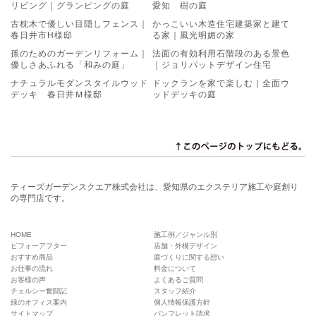
リビング｜グランピングの庭
愛知 樹の庭
古枕木で優しい目隠しフェンス｜
かっこいい木造住宅建築家と建て
春日井市H様邸
る家｜風光明媚の家
孫のためのガーデンリフォーム｜
法面の有効利用石階段のある景色
優しさあふれる「和みの庭」
｜ジョリパットデザイン住宅
ナチュラルモダンスタイルウッド
ドックランを家で楽しむ｜全面ウ
デッキ 春日井Ｍ様邸
ッドデッキの庭
ティーズガーデンスクエア株式会社は、愛知県のエクステリア施工や庭創り
の専門店です。
HOME
施工例／ジャンル別
ビフォーアフター
店舗・外構デザイン
おすすめ商品
庭づくりに関する想い
お仕事の流れ
料金について
お客様の声
よくあるご質問
チェルシー奮闘記
スタッフ紹介
緑のオフィス案内
個人情報保護方針
サイトマップ
パンフレット請求