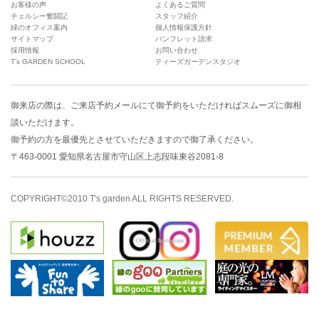
お客様の声
よくあるご質問
チェルシー奮闘記
スタッフ紹介
緑のオフィス案内
個人情報保護方針
サイトマップ
パンフレット請求
採用情報
お問い合わせ
T’s GARDEN SCHOOL
ティーズガーデンスタジオ
御来店の際は、
ご来店予約メール
にて御予約をいただければスムーズに御相
談いただけます。
御予約の方を最優先とさせていただきますので御了承ください。
〒463-0001 愛知県名古屋市守山区上志段味東谷2081-8
COPYRIGHT©2010 T's garden ALL RIGHTS RESERVED.