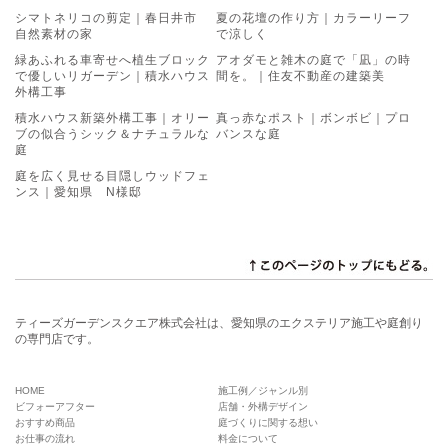
シマトネリコの剪定｜春日井市
夏の花壇の作り方｜カラーリーフ
自然素材の家
で涼しく
緑あふれる車寄せへ植生ブロック
アオダモと雑木の庭で「凪」の時
で優しいリガーデン｜積水ハウス
間を。｜住友不動産の建築美
外構工事
積水ハウス新築外構工事｜オリー
真っ赤なポスト｜ボンボビ｜プロ
ブの似合うシック＆ナチュラルな
バンスな庭
庭
庭を広く見せる目隠しウッドフェ
ンス｜愛知県 N様邸
ティーズガーデンスクエア株式会社は、愛知県のエクステリア施工や庭創り
の専門店です。
HOME
施工例／ジャンル別
ビフォーアフター
店舗・外構デザイン
おすすめ商品
庭づくりに関する想い
お仕事の流れ
料金について