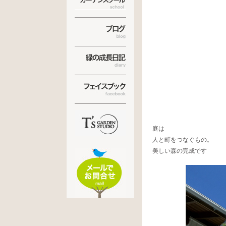
庭は
人と町をつなぐもの。
美しい森の完成です