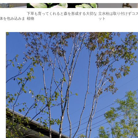
下草も育ってくれると森を形成する大切な
立水栓は取り付けずコ
体を包み込みま
植物
ット