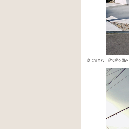
森に包まれ 緑で縁を囲み