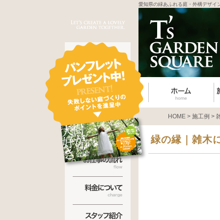
愛知県の緑あふれる庭・外構デザイ
HOME
>
施工例
>
緑の縁｜雑木