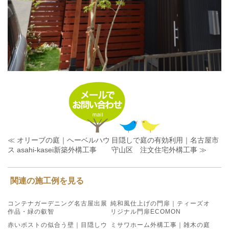
≪ オリーブの庭｜ヘーベルハウ
目隠しで庭の有効利用｜名古屋市
ス asahi-kasei新築外構工事
守山区 注文住宅外構工事 ≫
関連の施工例を見る
コンテナガーデニング名古屋出展
純和風仕上げの門扉｜ティーズオ
作品・緑の叡智
リジナル門扉ECOMON
赤いポストの似合う壁｜目隠しウ
ミサワホーム外構工事｜雑木の庭