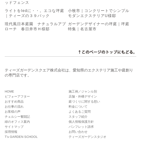
ッドフェンス
ライトをledに・・。エコな坪庭
小牧市｜コンクリートでシンプル
｜ティーズの３９パック
モダンエクステリアU様邸
現代風日本庭園 ナチュラルアプ
ガーデンデザイナーの坪庭｜坪庭
ローチ 春日井市Ｈ様邸
特集｜名古屋市
ティーズガーデンスクエア株式会社は、愛知県のエクステリア施工や庭創り
の専門店です。
HOME
施工例／ジャンル別
ビフォーアフター
店舗・外構デザイン
おすすめ商品
庭づくりに関する想い
お仕事の流れ
料金について
お客様の声
よくあるご質問
チェルシー奮闘記
スタッフ紹介
緑のオフィス案内
個人情報保護方針
サイトマップ
パンフレット請求
採用情報
お問い合わせ
T’s GARDEN SCHOOL
ティーズガーデンスタジオ