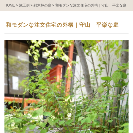
HOME
>
施工例
>
雑木林の庭
>
和モダンな注文住宅の外構｜守山 平楽な庭
和モダンな注文住宅の外構｜守山 平楽な庭