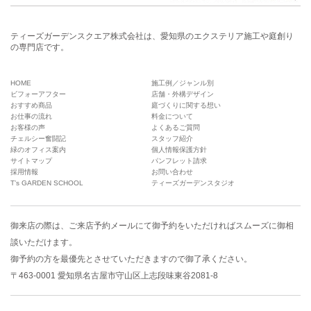
ティーズガーデンスクエア株式会社は、愛知県のエクステリア施工や庭創り
の専門店です。
HOME
施工例／ジャンル別
ビフォーアフター
店舗・外構デザイン
おすすめ商品
庭づくりに関する想い
お仕事の流れ
料金について
お客様の声
よくあるご質問
チェルシー奮闘記
スタッフ紹介
緑のオフィス案内
個人情報保護方針
サイトマップ
パンフレット請求
採用情報
お問い合わせ
T’s GARDEN SCHOOL
ティーズガーデンスタジオ
御来店の際は、
ご来店予約メール
にて御予約をいただければスムーズに御相
談いただけます。
御予約の方を最優先とさせていただきますので御了承ください。
〒463-0001 愛知県名古屋市守山区上志段味東谷2081-8