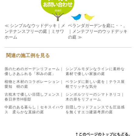
≪ シンプルなウッドデッキ｜メ
ベランダガーデンを庭に・・。
ンテナンスフリーの庭｜ミサワ
｜メンテフリーのウッドデッキ
ホーム
の庭 ≫
関連の施工例を見る
孫のためのガーデンリフォーム｜
シンプルモダンなラインに素朴な
優しさあふれる「和みの庭」
素材で優しい家族の庭
植物と木材のコラボレーション｜
ベランダに新しい庭を｜テラス屋
愛知 樹の庭
根でリッチな気分
古枕木で優しい目隠しフェンス｜
シンボルツリーのシマトネリコ｜
春日井市H様邸
木の扉をリフォーム
中庭のある暮らし｜セキスイハウ
目隠しウッドフェンスでも圧迫感
ス 柔らかな直線の庭
を無くすエコ建築考房の庭