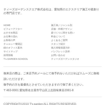
ティーズガーデンスクエア株式会社は、愛知県のエクステリア施工や庭創り
の専門店です。
HOME
施工例／ジャンル別
ビフォーアフター
店舗・外構デザイン
おすすめ商品
庭づくりに関する想い
お仕事の流れ
料金について
お客様の声
よくあるご質問
チェルシー奮闘記
スタッフ紹介
緑のオフィス案内
個人情報保護方針
サイトマップ
パンフレット請求
採用情報
お問い合わせ
T’s GARDEN SCHOOL
ティーズガーデンスタジオ
御来店の際は、
ご来店予約メール
にて御予約をいただければスムーズに御相
談いただけます。
御予約の方を最優先とさせていただきますので御了承ください。
〒463-0001 愛知県名古屋市守山区上志段味東谷2081-8
COPYRIGHT©2010 T's garden ALL RIGHTS RESERVED.