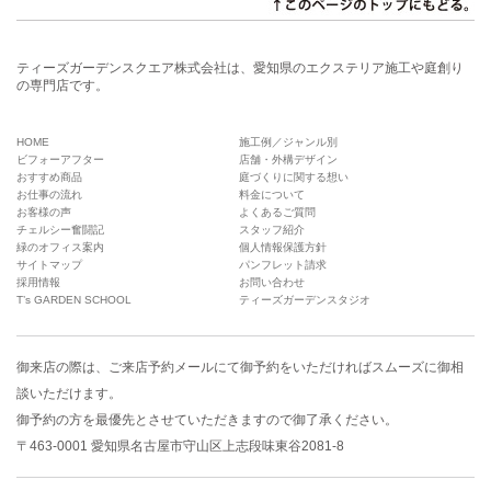
ティーズガーデンスクエア株式会社は、愛知県のエクステリア施工や庭創り
の専門店です。
HOME
施工例／ジャンル別
ビフォーアフター
店舗・外構デザイン
おすすめ商品
庭づくりに関する想い
お仕事の流れ
料金について
お客様の声
よくあるご質問
チェルシー奮闘記
スタッフ紹介
緑のオフィス案内
個人情報保護方針
サイトマップ
パンフレット請求
採用情報
お問い合わせ
T’s GARDEN SCHOOL
ティーズガーデンスタジオ
御来店の際は、
ご来店予約メール
にて御予約をいただければスムーズに御相
談いただけます。
御予約の方を最優先とさせていただきますので御了承ください。
〒463-0001 愛知県名古屋市守山区上志段味東谷2081-8