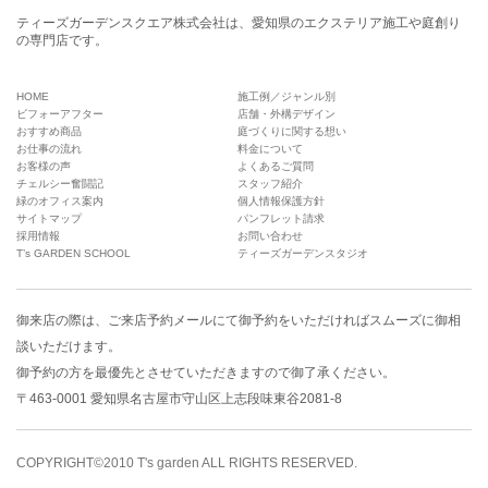
ティーズガーデンスクエア株式会社は、愛知県のエクステリア施工や庭創り
の専門店です。
HOME
施工例／ジャンル別
ビフォーアフター
店舗・外構デザイン
おすすめ商品
庭づくりに関する想い
お仕事の流れ
料金について
お客様の声
よくあるご質問
チェルシー奮闘記
スタッフ紹介
緑のオフィス案内
個人情報保護方針
サイトマップ
パンフレット請求
採用情報
お問い合わせ
T’s GARDEN SCHOOL
ティーズガーデンスタジオ
御来店の際は、
ご来店予約メール
にて御予約をいただければスムーズに御相
談いただけます。
御予約の方を最優先とさせていただきますので御了承ください。
〒463-0001 愛知県名古屋市守山区上志段味東谷2081-8
COPYRIGHT©2010 T's garden ALL RIGHTS RESERVED.