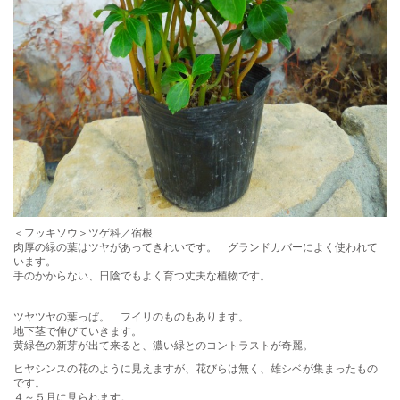
＜フッキソウ＞ツゲ科／宿根
肉厚の緑の葉はツヤがあってきれいです。 グランドカバーによく使われて
います。
手のかからない、日陰でもよく育つ丈夫な植物です。
ツヤツヤの葉っぱ。 フイリのものもあります。
地下茎で伸びていきます。
黄緑色の新芽が出て来ると、濃い緑とのコントラストが奇麗。
ヒヤシンスの花のように見えますが、花びらは無く、雄シベが集まったもの
です。
４～５月に見られます。