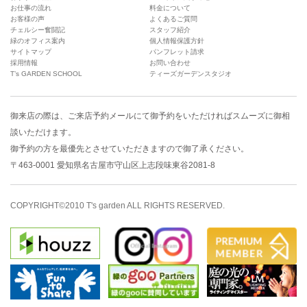
お仕事の流れ
料金について
お客様の声
よくあるご質問
チェルシー奮闘記
スタッフ紹介
緑のオフィス案内
個人情報保護方針
サイトマップ
パンフレット請求
採用情報
お問い合わせ
T’s GARDEN SCHOOL
ティーズガーデンスタジオ
御来店の際は、
ご来店予約メール
にて御予約をいただければスムーズに御相
談いただけます。
御予約の方を最優先とさせていただきますので御了承ください。
〒463-0001 愛知県名古屋市守山区上志段味東谷2081-8
COPYRIGHT©2010 T's garden ALL RIGHTS RESERVED.