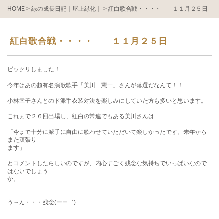
HOME
>
緑の成長日記｜屋上緑化｜
>
紅白歌合戦・・・・ １１月２５日
紅白歌合戦・・・・ １１月２５日
ビックリしました！
今年はあの超有名演歌歌手「美川 憲一」さんが落選だなんて！！
小林幸子さんとのド派手衣装対決を楽しみにしていた方も多いと思います。
これまで２６回出場し、紅白の常連でもある美川さんは
「今まで十分に派手に自由に歌わせていただいて楽しかったです。来年から
また頑張り
ます」
とコメントしたらしいのですが、内心すごく残念な気持ちでいっぱいなので
はないでしょう
か。
う～ん・・・残念(ーー゛)