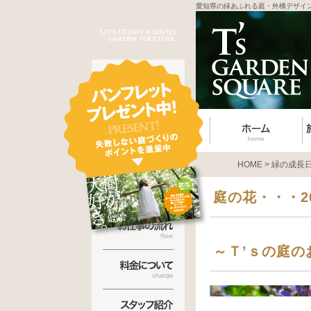
愛知県の緑あふれる庭・外構デザイ
HOME
>
緑の成長
庭の花・・・201
～Ｔ’ｓの庭の