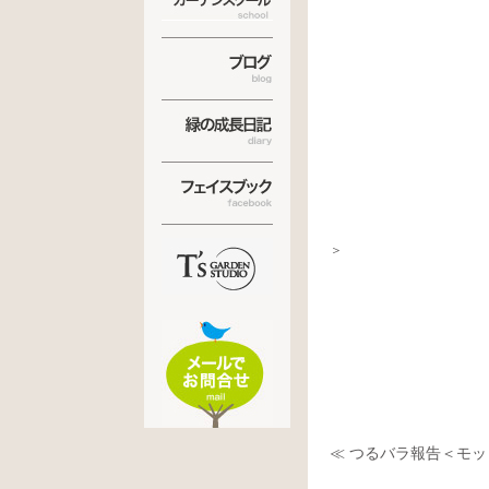
＜今日
＞
≪ つるバラ報告＜モッコ