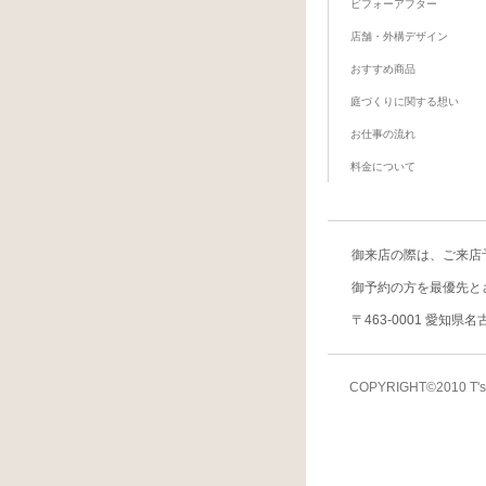
ビフォーアフター
店舗・外構デザイン
おすすめ商品
庭づくりに関する想い
お仕事の流れ
料金について
御来店の際は、
ご来店
御予約の方を最優先と
〒463-0001 愛知県
COPYRIGHT©2010 T's