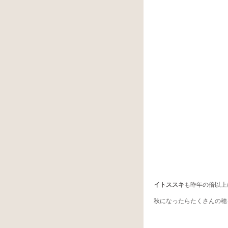
イトススキ
も昨年の倍以上
秋になったらたくさんの穂