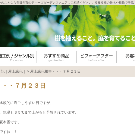
ンのことなら春日井市のティーズガーデンスクエアにご相談ください。多種多様の雑木や植物で洋風
日記｜屋上緑化｜
>
屋上緑化報告・・・７月２３日
・・・７月２３日
比較的に過ごしやすい日ですが、
、気温も３５℃まで上がると予想されています。
夏本番です。
ですね！！