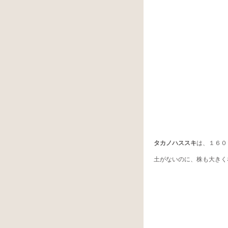
タカノハススキ
は、１６０
土がないのに、株も大きく