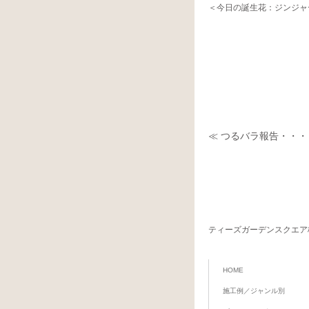
＜今日の誕生花：ジン
≪ つるバラ報告・・
ティーズガーデンスクエア
HOME
施工例／ジャンル別