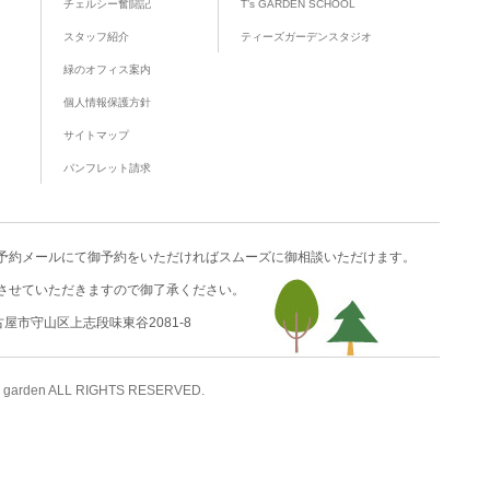
チェルシー奮闘記
T’s GARDEN SCHOOL
スタッフ紹介
ティーズガーデンスタジオ
緑のオフィス案内
個人情報保護方針
サイトマップ
パンフレット請求
予約メール
にて御予約をいただければスムーズに御相談いただけます。
させていただきますので御了承ください。
名古屋市守山区上志段味東谷2081-8
 garden ALL RIGHTS RESERVED.