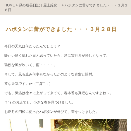
HOME
>
緑の成長日記｜屋上緑化｜
>
ハボタンに蕾ができました・・・３月２
８日
ハボタンに蕾ができました・・・３月２８日
今日の天気は何だったんでしょう？
暖かい良く晴れた日と思っていたら、急に雲行きが怪しくなって、
強烈な風が吹いて、雨・・・・。
そして、風も止み何事もなかったかのような青空と陽射。
変な天気です。ε≡（￣Д￣；）
でも、気温は徐々に上がって来てて、春本番も真近なんですよね～。
Ｔ’ｓのお店でも、小さな春を見つけました。
お正月の門松に使った
ハボタン
が伸びて、蕾をつけました。