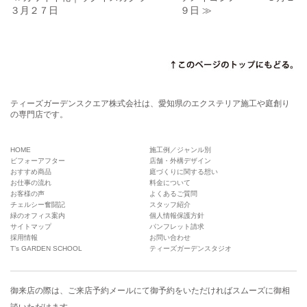
３月２７日
９日 ≫
ティーズガーデンスクエア株式会社は、愛知県のエクステリア施工や庭創り
の専門店です。
HOME
施工例／ジャンル別
ビフォーアフター
店舗・外構デザイン
おすすめ商品
庭づくりに関する想い
お仕事の流れ
料金について
お客様の声
よくあるご質問
チェルシー奮闘記
スタッフ紹介
緑のオフィス案内
個人情報保護方針
サイトマップ
パンフレット請求
採用情報
お問い合わせ
T’s GARDEN SCHOOL
ティーズガーデンスタジオ
御来店の際は、
ご来店予約メール
にて御予約をいただければスムーズに御相
談いただけます。