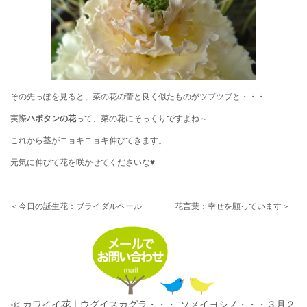
その先っぽを見ると、菜の花の蕾と良く似たものがツブツブと・・・
実際
ハボタンの花
って、菜の花にそっくりですよね～
これから茎がニョキニョキ伸びてきます。
元気に伸びて花を咲かせてくださいな♥
＜今日の誕生花：ブライダルベール 花言葉：幸せを願っています＞
≪ カワイイ花｜ウグイスカグラ・・・
ソメイヨシノ・・・３月２