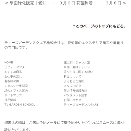
≪ 壁面緑化販売｜愛知・・・３月６日
花苗到着・・・３月８日 ≫
ティーズガーデンスクエア株式会社は、愛知県のエクステリア施工や庭創り
の専門店です。
HOME
施工例／ジャンル別
ビフォーアフター
店舗・外構デザイン
おすすめ商品
庭づくりに関する想い
お仕事の流れ
料金について
お客様の声
よくあるご質問
チェルシー奮闘記
スタッフ紹介
緑のオフィス案内
個人情報保護方針
サイトマップ
パンフレット請求
採用情報
お問い合わせ
T’s GARDEN SCHOOL
ティーズガーデンスタジオ
御来店の際は、
ご来店予約メール
にて御予約をいただければスムーズに御相
談いただけます。