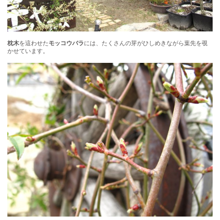
枕木
を這わせた
モッコウバラ
には、たくさんの芽がひしめきながら葉先を覗
かせています。