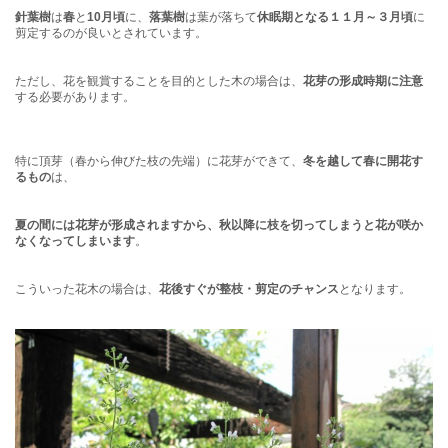
針葉樹
は
春
と
10月頃
に、
落葉樹
は葉が落ちて
休眠期となる１１月～３月頃
に
剪定するのが良いとされています。
ただし、花を観賞することを目的とした木の場合は、
花芽の形成時期に注意
する必要があります。
特に頂芽（春から伸びた枝の先端）に花芽ができて、
冬を越して春に開花す
るもの
は、
夏の間には花芽が形成されますから、秋以降に枝を切ってしまうと花が咲か
なくなってしまいます
。
こういった花木の場合は、
花後すぐが整枝・剪定のチャンス
となります。