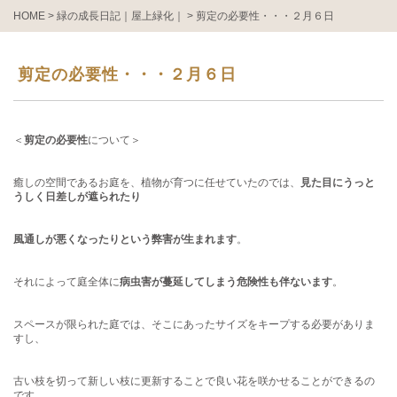
HOME
>
緑の成長日記｜屋上緑化｜
>
剪定の必要性・・・２月６日
剪定の必要性・・・２月６日
＜
剪定の必要性
について＞
癒しの空間であるお庭を、植物が育つに任せていたのでは、
見た目にうっと
うしく日差しが遮られたり
風通しが悪くなったりという弊害が生まれます
。
それによって庭全体に
病虫害が蔓延してしまう危険性も伴ないます
。
スペースが限られた庭では、そこにあったサイズをキープする必要がありま
すし、
古い枝を切って新しい枝に更新することで良い花を咲かせることができるの
です。