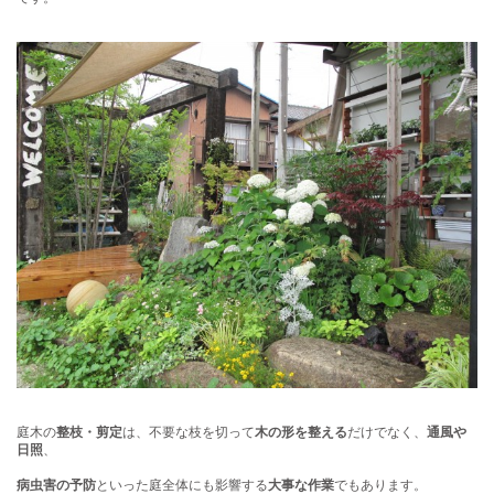
庭木の
整枝・剪定
は、不要な枝を切って
木の形を整える
だけでなく、
通風や
日照
、
病虫害の予防
といった庭全体にも影響する
大事な作業
でもあります。