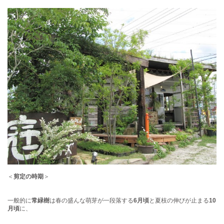
＜
剪定の時期
＞
一般的に
常緑樹
は春の盛んな萌芽が一段落する
6月頃
と夏枝の伸びが止まる
10
月頃
に、