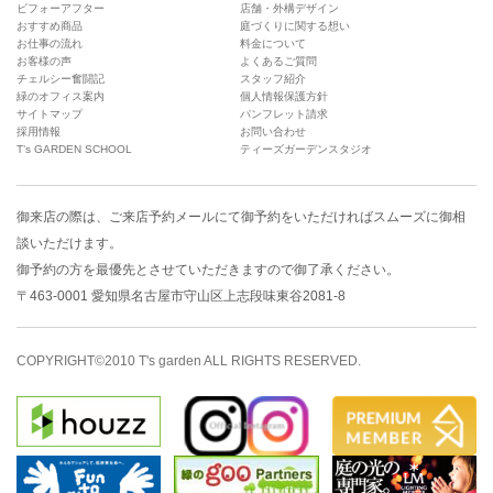
ビフォーアフター
店舗・外構デザイン
おすすめ商品
庭づくりに関する想い
お仕事の流れ
料金について
お客様の声
よくあるご質問
チェルシー奮闘記
スタッフ紹介
緑のオフィス案内
個人情報保護方針
サイトマップ
パンフレット請求
採用情報
お問い合わせ
T’s GARDEN SCHOOL
ティーズガーデンスタジオ
御来店の際は、
ご来店予約メール
にて御予約をいただければスムーズに御相
談いただけます。
御予約の方を最優先とさせていただきますので御了承ください。
〒463-0001 愛知県名古屋市守山区上志段味東谷2081-8
COPYRIGHT©2010 T's garden ALL RIGHTS RESERVED.