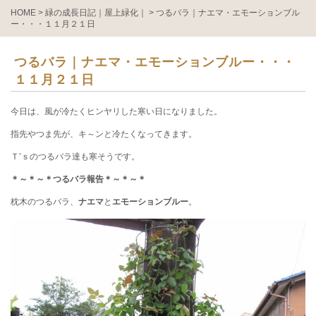
HOME
>
緑の成長日記｜屋上緑化｜
>
つるバラ｜ナエマ・エモーションブル
ー・・・１１月２１日
つるバラ｜ナエマ・エモーションブルー・・・
１１月２１日
今日は、風が冷たくヒンヤリした寒い日になりました。
指先やつま先が、キ～ンと冷たくなってきます。
Ｔ’ｓのつるバラ達も寒そうです。
＊～＊～＊つるバラ報告＊～＊～＊
枕木のつるバラ、
ナエマ
と
エモーションブルー
。