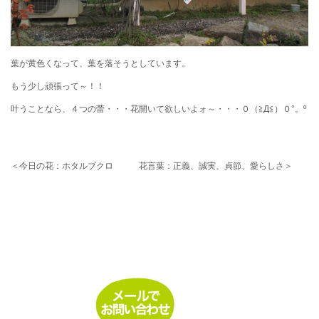
葉が黄色くなって、葉を落そうとしています。
もう少し頑張って～！！
叶うことなら、４つの蕾・・・花開いて欲しいよォ～・・・０（≧Д≦）０°。º
＜今日の花：ホタルブクロ 花言葉：正義、誠実、貞節、愛らしさ＞