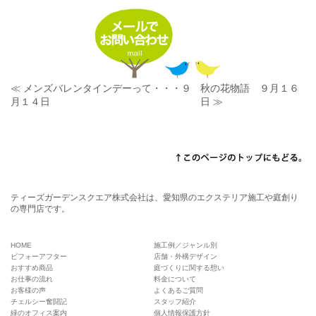
≪ メンズバレンタインデーって・・・９
秋の花物語 ９月１６
月１４日
日 ≫
ティーズガーデンスクエア株式会社は、愛知県のエクステリア施工や庭創り
の専門店です。
HOME
施工例／ジャンル別
ビフォーアフター
店舗・外構デザイン
おすすめ商品
庭づくりに関する想い
お仕事の流れ
料金について
お客様の声
よくあるご質問
チェルシー奮闘記
スタッフ紹介
緑のオフィス案内
個人情報保護方針