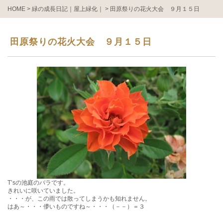
HOME
>
緑の成長日記｜屋上緑化｜
>
田原祭りの花火大会 ９月１５日
田原祭りの花火大会 ９月１５日
T’sの池庭のバラです。
きれいに咲いていました。
・・・が、この雨では散ってしまうかも知れません。
はあ～・・・儚いものですね～・・・（－－）＝３