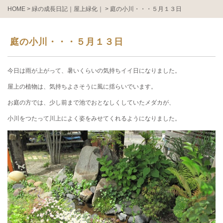
HOME
>
緑の成長日記｜屋上緑化｜
>
庭の小川・・・５月１３日
庭の小川・・・５月１３日
今日は雨が上がって、暑いくらいの気持ちイイ日になりました。
屋上の植物は、気持ちよさそうに風に揺らいでいます。
お庭の方では、少し前まで池でおとなしくしていたメダカが、
小川をつたって川上によく姿をみせてくれるようになりました。