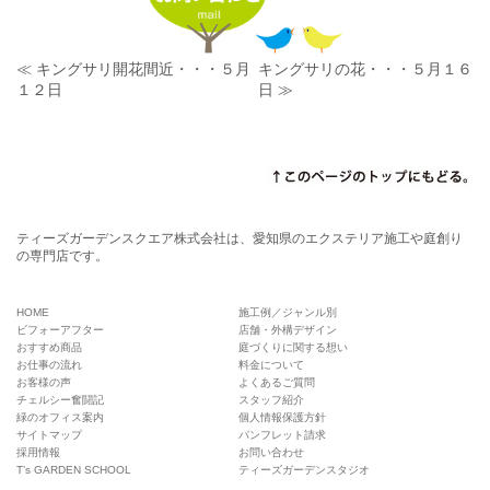
≪ キングサリ開花間近・・・５月
キングサリの花・・・５月１６
１２日
日 ≫
ティーズガーデンスクエア株式会社は、愛知県のエクステリア施工や庭創り
の専門店です。
HOME
施工例／ジャンル別
ビフォーアフター
店舗・外構デザイン
おすすめ商品
庭づくりに関する想い
お仕事の流れ
料金について
お客様の声
よくあるご質問
チェルシー奮闘記
スタッフ紹介
緑のオフィス案内
個人情報保護方針
サイトマップ
パンフレット請求
採用情報
お問い合わせ
T’s GARDEN SCHOOL
ティーズガーデンスタジオ