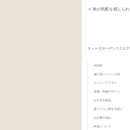
≪ 秋の気配を感じら
ティーズガーデンスクエア
HOME
施工例／ジャンル別
ビフォーアフター
店舗・外構デザイン
おすすめ商品
庭づくりに関する想い
お仕事の流れ
料金について