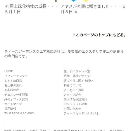
≪ 屋上緑化植物の成長・・・
アヤメが奇麗に咲きました・・・５
５月１日
月８日 ≫
ティーズガーデンスクエア株式会社は、愛知県のエクステリア施工や庭創り
の専門店です。
HOME
施工例／ジャンル別
ビフォーアフター
店舗・外構デザイン
おすすめ商品
庭づくりに関する想い
お仕事の流れ
料金について
お客様の声
よくあるご質問
チェルシー奮闘記
スタッフ紹介
緑のオフィス案内
個人情報保護方針
サイトマップ
パンフレット請求
採用情報
お問い合わせ
T’s GARDEN SCHOOL
ティーズガーデンスタジオ