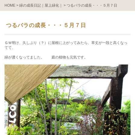
HOME
>
緑の成長日記｜屋上緑化｜
>
つるバラの成長・・・５月７日
つるバラの成長・・・５月７日
ＧＷ明け、久しぶり（？）に屋根に上がってみたら、草丈が一段と高くなっ
てて、
緑が濃くなってました。 庭の植物も元気です。