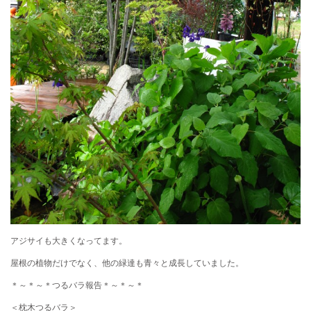
アジサイも大きくなってます。
屋根の植物だけでなく、他の緑達も青々と成長していました。
＊～＊～＊つるバラ報告＊～＊～＊
＜枕木つるバラ＞