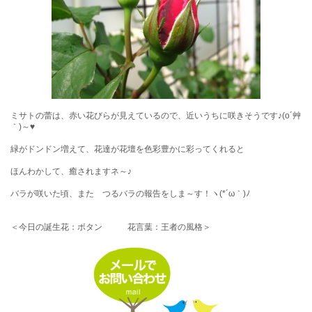
ミサトの蕾は、赤い花びらが見えているので、近いうちに咲きそうです♪(o´艸
｀)～♥
緑がドンドン増えて、花達が花壇を色彩豊かに彩ってくれると
ほんわかして、癒されますネ～♪
バラが咲いた頃、また つるバラの報告をしま～す！ヽ(*´ω｀)ﾉ
＜今日の誕生花：ボタン 花言葉：王者の風格＞