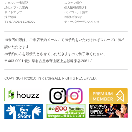
チェルシー奮闘記
スタッフ紹介
緑のオフィス案内
個人情報保護方針
サイトマップ
パンフレット請求
採用情報
お問い合わせ
T’s GARDEN SCHOOL
ティーズガーデンスタジオ
御来店の際は、
ご来店予約メール
にて御予約をいただければスムーズに御相
談いただけます。
御予約の方を最優先とさせていただきますので御了承ください。
〒463-0001 愛知県名古屋市守山区上志段味東谷2081-8
COPYRIGHT©2010 T's garden ALL RIGHTS RESERVED.