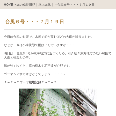
HOME
>
緑の成長日記｜屋上緑化｜
>
台風６号・・・７月１９日
台風６号・・・７月１９日
今日は台風の影響で、水煙で前が霞むほどの大雨が降りました。
なぜか、今は小康状態で雨は止んでいますが・・・
明日は、台風第6号が東海地方に近づくため、引き続き東海地方の広い範囲で
大雨と強風との事。
風が強く吹くと、庭の樹木や花苗達が心配です。
ゴーヤ＆アサガオはどうでしょう・・・・？
＊～＊～＊ゴーヤ栽培記録＊～＊～＊