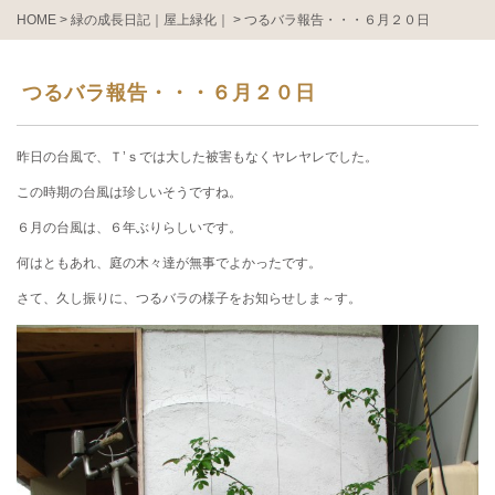
HOME
>
緑の成長日記｜屋上緑化｜
>
つるバラ報告・・・６月２０日
つるバラ報告・・・６月２０日
昨日の台風で、Ｔ’ｓでは大した被害もなくヤレヤレでした。
この時期の台風は珍しいそうですね。
６月の台風は、６年ぶりらしいです。
何はともあれ、庭の木々達が無事でよかったです。
さて、久し振りに、つるバラの様子をお知らせしま～す。