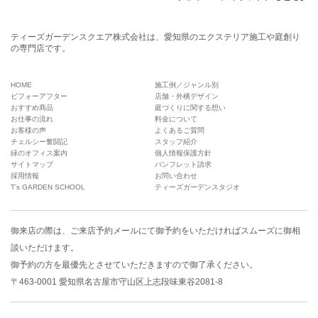
ティーズガーデンスクエア株式会社は、愛知県のエクステリア施工や庭創り
の専門店です。
HOME
施工例／ジャンル別
ビフォーアフター
店舗・外構デザイン
おすすめ商品
庭づくりに関する想い
お仕事の流れ
料金について
お客様の声
よくあるご質問
チェルシー奮闘記
スタッフ紹介
緑のオフィス案内
個人情報保護方針
サイトマップ
パンフレット請求
採用情報
お問い合わせ
T’s GARDEN SCHOOL
ティーズガーデンスタジオ
御来店の際は、
ご来店予約メール
にて御予約をいただければスムーズに御相
談いただけます。
御予約の方を最優先とさせていただきますので御了承ください。
〒463-0001 愛知県名古屋市守山区上志段味東谷2081-8