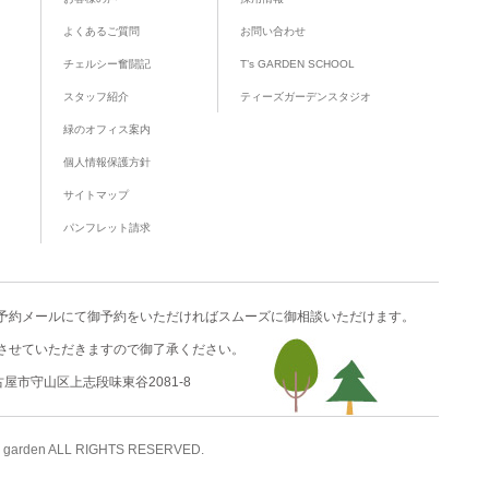
よくあるご質問
お問い合わせ
チェルシー奮闘記
T’s GARDEN SCHOOL
スタッフ紹介
ティーズガーデンスタジオ
緑のオフィス案内
個人情報保護方針
サイトマップ
パンフレット請求
予約メール
にて御予約をいただければスムーズに御相談いただけます。
させていただきますので御了承ください。
名古屋市守山区上志段味東谷2081-8
 garden ALL RIGHTS RESERVED.