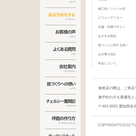
施工例／ジャンル別
ビフォーアフター
店舗・外構デザイン
おすすめ商品
庭づくりに関する想い
お仕事の流れ
料金について
御来店の際は、
ご来店
御予約の方を最優先と
〒463-0001 愛知県
COPYRIGHT©2010 T's