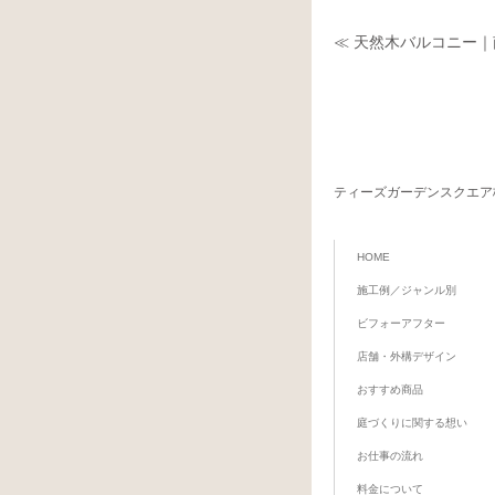
≪ 天然木バルコニー
ティーズガーデンスクエア
HOME
施工例／ジャンル別
ビフォーアフター
店舗・外構デザイン
おすすめ商品
庭づくりに関する想い
お仕事の流れ
料金について