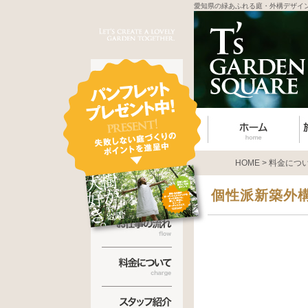
愛知県の緑あふれる庭・外構デザイ
HOME
>
料金につ
個性派新築外