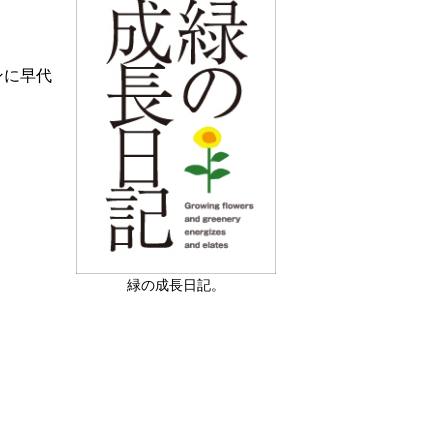
ンに早代
緑の成長日記。