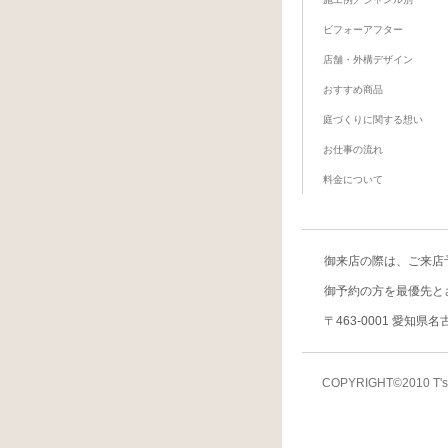
ビフォーアフター
店舗・外構デザイン
おすすめ商品
庭づくりに関する想い
お仕事の流れ
料金について
御来店の際は、
ご来店
御予約の方を最優先と
〒463-0001 愛知県
COPYRIGHT©2010 T's