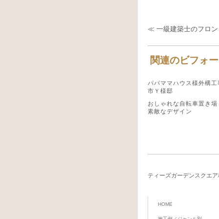
≪ 一級建築士のフロ
関連のビフォー
パパママハウス様外構工
市Ｙ様邸
おしゃれな自転車置き場
素敵なデザイン
ティーズガーデンスクエア
HOME
施工例／ジャンル別