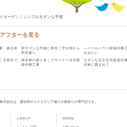
ントガーデン｜シンプルモダンな平屋
アフターを見る
事 春日井
和モダンな坪庭に再生｜空き地から
へーベルハウス新築外構
料亭庭へ
すみたい
｜天然木で
雑木林の春と冬｜デザイナー住宅新
モダンな注文住宅新築外
築外構工事
木林に囲まれて
株式会社は、愛知県のエクステリア施工や庭創りの専門店です。
お客様の声
採用情報
よくあるご質問
お問い合わせ