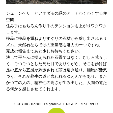
ジューンベリーとアオダモの緑のアーチわくわくする住
空間。
住み手はもちろん作り手のテンションも上がりワクワク
します。
検品に検品を重ねよりすぐりの石材から醸し出されるリ
ズム。天然石ならではの重量感も魅力の一つですね。
完成の報告まであと少しお待ちください。
決して平たんに据えられた石畳ではなく、むしろ荒々し
く、ごつごつとした見た目でありながら、そこを歩けば
足の底から五感が刺激されて頭は透き通り、細胞が活気
づく、それが蘇生の道と言われるゆえんでもあり、また
かつての人の、精神性の高さが生み出した、人間の道た
る何かを感じさせてくれます。
COPYRIGHTc2010 T's garden ALL RIGHTS RESERVED.